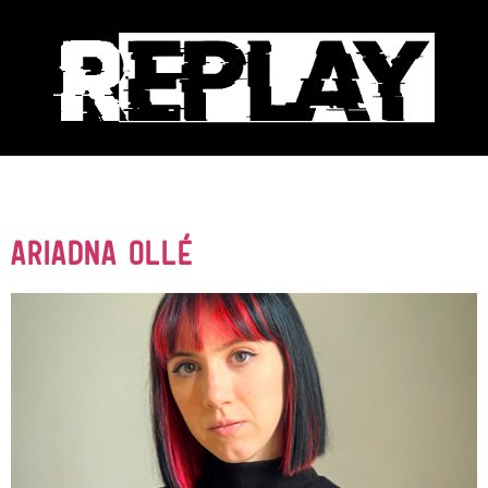
Autor:
admin
Ariadna Ollé